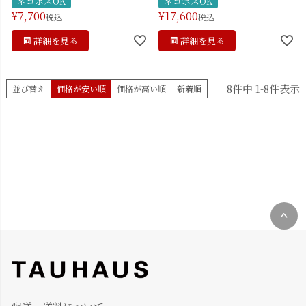
ネコポスOK
ネコポスOK
¥
7,700
¥
17,600
税込
税込
詳細を見る
詳細を見る
8
件中
1
-
8
件表示
並び替え
価格が安い順
価格が高い順
新着順
ペー
ジト
ップ
へ