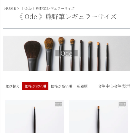
HOME
《 Ode 》熊野筆レギュラーサイズ
《 Ode 》熊野筆レギュラーサイズ
8
件中
1
-
8
件表示
並び替え
価格が安い順
価格が高い順
新着順