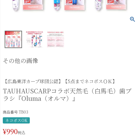
その他の画像
【広島東洋カープ球団公認】【5点までネコポスＯＫ】
TAUHAUSCARPコラボ天然毛（白馬毛）歯ブ
ラシ『Oluma（オルマ）』
商品番号
TB03
ネコポスOK
¥
990
税込