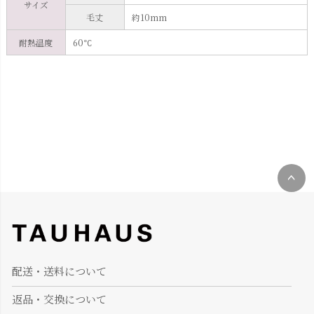
サイズ
毛丈
約10mm
耐熱温度
60℃
ペー
ジト
ップ
へ
配送・送料について
返品・交換について