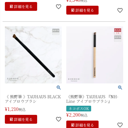
税込
詳細を見る
詳細を見る
《 熊野筆 》TAUHAUS BLACK
《熊野筆》TAUHAUS 『NH-
アイブロウブラシ
Line アイブロウブラシ』
¥
1,210
ネコポスOK
税込
¥
2,200
税込
詳細を見る
詳細を見る