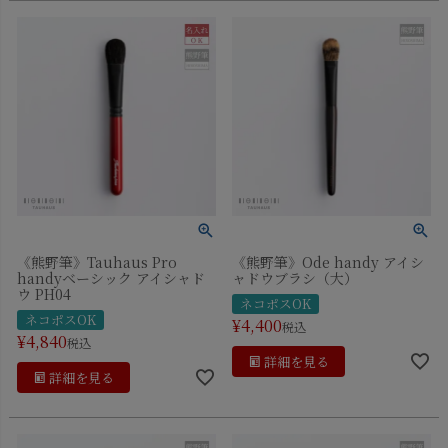
《熊野筆》Tauhaus Pro
《熊野筆》Ode handy アイシ
handyベーシック アイシャド
ャドウブラシ（大）
ウ PH04
ネコポスOK
ネコポスOK
¥
4,400
税込
¥
4,840
税込
詳細を見る
詳細を見る