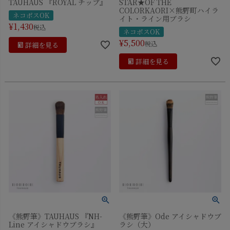
TAUHAUS 『ROYAL チップ』
STAR★OF THE
COLORKAORI×熊野町ハイラ
ネコポスOK
イト・ライン用ブラシ
¥
1,430
税込
ネコポスOK
¥
5,500
税込
詳細を見る
詳細を見る
《熊野筆》TAUHAUS 『NH-
《熊野筆》Ode アイシャドウブ
Line アイシャドウブラシ』
ラシ（大）