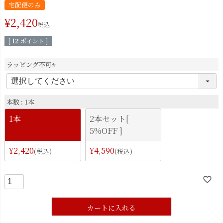
宅配便のみ
¥
2,420
税込
[
12
ポイント ]
ラッピング不可
(
必
須
本数
1本
)
1本
2本セット[
5%OFF ]
¥
2,420
¥
4,590
税込
税込
カートに入れる