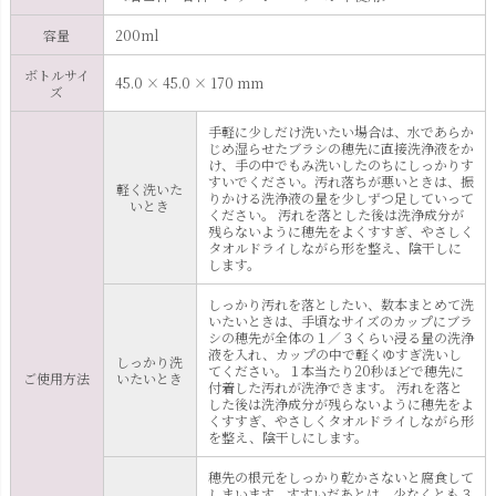
容量
200ml
ボトルサイ
45.0 × 45.0 × 170 mm
ズ
手軽に少しだけ洗いたい場合は、水であらか
じめ湿らせたブラシの穂先に直接洗浄液をか
け、手の中でもみ洗いしたのちにしっかりす
すいでください。汚れ落ちが悪いときは、振
軽く洗いた
りかける洗浄液の量を少しずつ足していって
いとき
ください。 汚れを落とした後は洗浄成分が
残らないように穂先をよくすすぎ、やさしく
タオルドライしながら形を整え、陰干しに
します。
しっかり汚れを落としたい、数本まとめて洗
いたいときは、手頃なサイズのカップにブラ
シの穂先が全体の１／３くらい浸る量の洗浄
液を入れ、カップの中で軽くゆすぎ洗いし
しっかり洗
てください。１本当たり20秒ほどで穂先に
ご使用方法
いたいとき
付着した汚れが洗浄できます。 汚れを落と
した後は洗浄成分が残らないように穂先をよ
くすすぎ、やさしくタオルドライしながら形
を整え、陰干しにします。
穂先の根元をしっかり乾かさないと腐食して
しまいます。すすいだあとは、少なくとも３