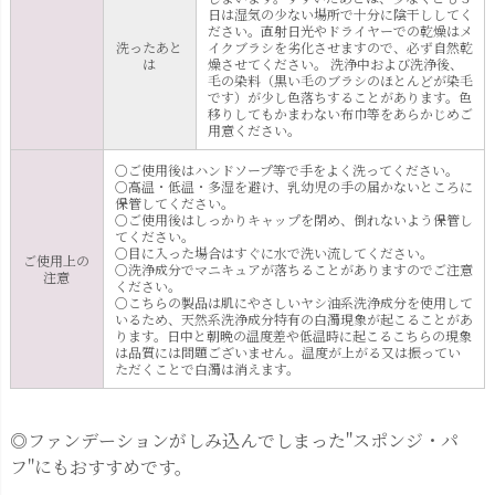
日は湿気の少ない場所で十分に陰干ししてく
ださい。直射日光やドライヤーでの乾燥はメ
洗ったあと
イクブラシを劣化させますので、必ず自然乾
は
燥させてください。 洗浄中および洗浄後、
毛の染料（黒い毛のブラシのほとんどが染毛
です）が少し色落ちすることがあります。色
移りしてもかまわない布巾等をあらかじめご
用意ください。
○ご使用後はハンドソープ等で手をよく洗ってください。
○高温・低温・多湿を避け、乳幼児の手の届かないところに
保管してください。
○ご使用後はしっかりキャップを閉め、倒れないよう保管し
てください。
○目に入った場合はすぐに水で洗い流してください。
ご使用上の
○洗浄成分でマニキュアが落ちることがありますのでご注意
注意
ください。
○こちらの製品は肌にやさしいヤシ油系洗浄成分を使用して
いるため、天然系洗浄成分特有の白濁現象が起こることがあ
ります。日中と朝晩の温度差や低温時に起こるこちらの現象
は品質には問題ございません。温度が上がる又は振ってい
ただくことで白濁は消えます。
◎ファンデーションがしみ込んでしまった"スポンジ・パ
フ"にもおすすめです。