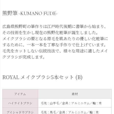
熊野筆 -KUMANO FUDE-
広島県熊野町の筆作りは江戸時代後期に書筆から始まり、
その技術を生かし現在の熊野化粧筆が誕生しました。
メイクブラシの要となる原毛を肌あたりの優しい化粧筆に
するために、一本一本を丁寧な手作りで仕上げています。
毛先をカットしない伝統技法で、様々な用途に適したメイ
クブラシが完成します。
ROYAL メイクブラシ5本セット (B)
アイテム
素材
ハイライトブラシ
毛先：山羊毛／金具：アルミニウム／軸：木
アイシャドウブラシ
毛先：馬毛／金具：アルミニウム／軸：木