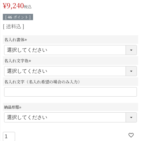
¥
9,240
税込
[
46
ポイント ]
送料込
名入れ書体
(
必
須
名入れ文字色
)
(
必
須
名入れ文字（名入れ希望の場合のみ入力）
)
納品形態
(
必
須
)