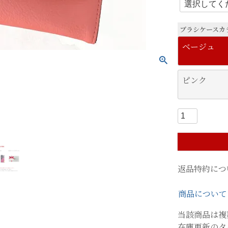
必
須
)
ブラシケースカ
ベージュ
ピンク
返品特約につ
商品について
当該商品は複
在庫更新のタ