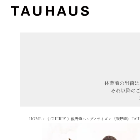
休業前の出荷は
それ以降のご
HOME
《 CHERRY 》熊野筆ハンディサイズ
《熊野筆》 TA