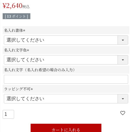
¥
2,640
税込
[
13
ポイント ]
名入れ書体
(
必
須
名入れ文字色
)
(
必
須
名入れ文字（名入れ希望の場合のみ入力）
)
ラッピング不可
(
必
須
)
カートに入れる