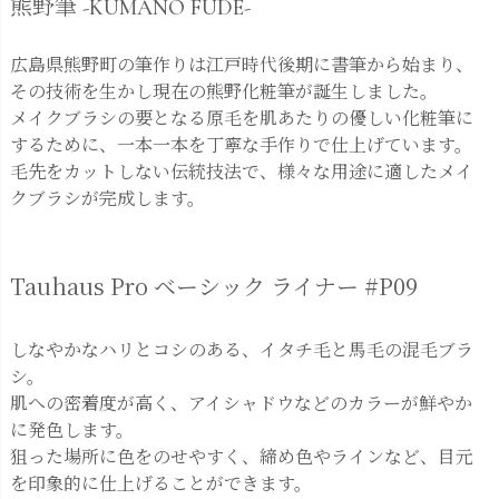
熊野筆 -KUMANO FUDE-
広島県熊野町の筆作りは江戸時代後期に書筆から始まり、
その技術を生かし現在の熊野化粧筆が誕生しました。
メイクブラシの要となる原毛を肌あたりの優しい化粧筆に
するために、一本一本を丁寧な手作りで仕上げています。
毛先をカットしない伝統技法で、様々な用途に適したメイ
クブラシが完成します。
Tauhaus Pro ベーシック ライナー #P09
しなやかなハリとコシのある、イタチ毛と馬毛の混毛ブラ
シ。
肌への密着度が高く、アイシャドウなどのカラーが鮮やか
に発色します。
狙った場所に色をのせやすく、締め色やラインなど、目元
を印象的に仕上げることができます。