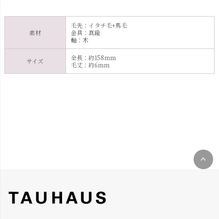
毛先：イタチ毛+馬毛
素材
金具：真鍮
軸：木
全長：約158mm
サイズ
毛丈：約6mm
ペー
ジト
ップ
へ