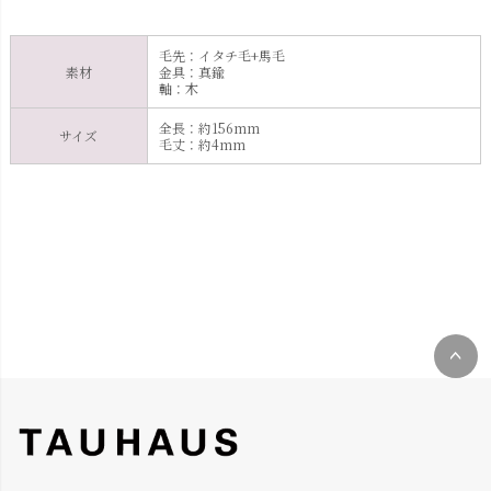
毛先：イタチ毛+馬毛
素材
金具：真鍮
軸：木
全長：約156mm
サイズ
毛丈：約4mm
ペー
ジト
ップ
へ