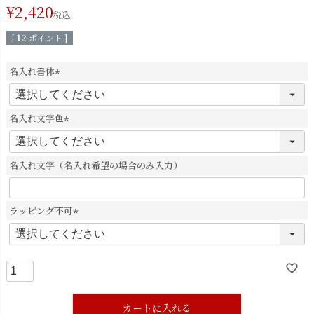
¥
2,420
税込
[
12
ポイント ]
名入れ書体
(
必
須
名入れ文字色
)
(
必
須
名入れ文字（名入れ希望の場合のみ入力）
)
ラッピング不可
(
必
須
)
カートに入れる