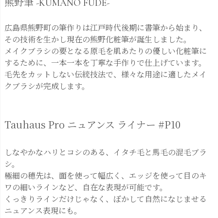
熊野筆 -KUMANO FUDE-
広島県熊野町の筆作りは江戸時代後期に書筆から始まり、
その技術を生かし現在の熊野化粧筆が誕生しました。
メイクブラシの要となる原毛を肌あたりの優しい化粧筆に
するために、一本一本を丁寧な手作りで仕上げています。
毛先をカットしない伝統技法で、様々な用途に適したメイ
クブラシが完成します。
Tauhaus Pro ニュアンス ライナー #P10
しなやかなハリとコシのある、イタチ毛と馬毛の混毛ブラ
シ。
極細の穂先は、面を使って幅広く、エッジを使って目のキ
ワの細いラインなど、自在な表現が可能です。
くっきりラインだけじゃなく、ぼかして自然になじませる
ニュアンス表現にも。