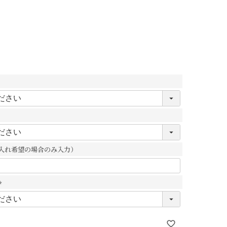
入れ希望の場合のみ入力）
(
必
須
)