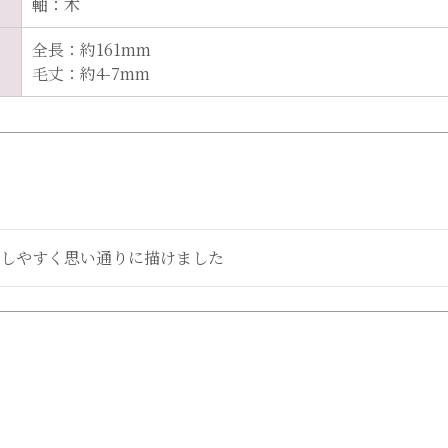
軸：木
全長：約161mm
毛丈：約4-7mm
トしやすく思い通りに描けました