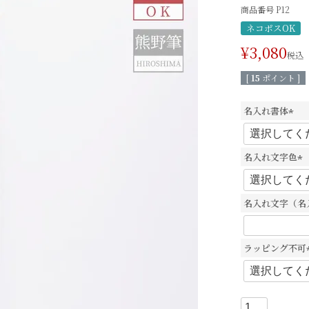
商品番号
P12
ネコポスOK
¥
3,080
税込
[
15
ポイント ]
名入れ書体
(
必
須
名入れ文字色
)
(
必
須
名入れ文字（名
)
ラッピング不可