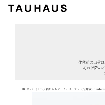
休業前の出荷は
それ以降のご
HOME
《 Pro 》熊野筆レギュラーサイズ
《熊野筆》Tauhau