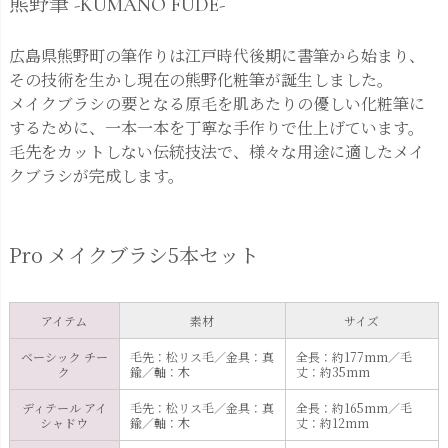
熊野筆 -KUMANO FUDE-
広島県熊野町の筆作りは江戸時代後期に書筆から始まり、
その技術を生かし現在の熊野化粧筆が誕生しました。
メイクブラシの要となる原毛を肌あたりの優しい化粧筆に
するために、一本一本を丁寧な手作りで仕上げています。
毛先をカットしない伝統技法で、様々な用途に適したメイ
クブラシが完成します。
Pro メイクブラシ5本セット
アイテム
素材
サイズ
ベーシック チー
毛先：松リス毛／金具：真
全長：約177mm／毛
ク
鍮／軸：木
丈：約35mm
ディテール アイ
毛先：松リス毛／金具：真
全長：約165mm／毛
シャドウ
鍮／軸：木
丈：約12mm