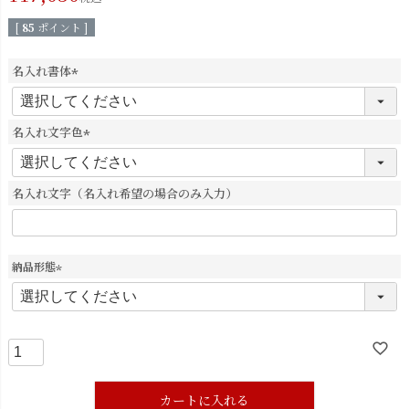
[
85
ポイント ]
名入れ書体
(
必
須
名入れ文字色
)
(
必
須
名入れ文字（名入れ希望の場合のみ入力）
)
納品形態
(
必
須
)
カートに入れる